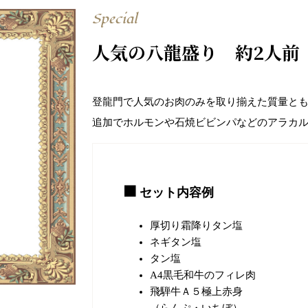
Special
人気の八龍盛り 約2人前
登龍門で人気のお肉のみを取り揃えた質量と
追加でホルモンや石焼ビビンパなどのアラカ
セット内容例
厚切り霜降りタン塩
ネギタン塩
タン塩
A4黒毛和牛のフィレ肉
飛騨牛Ａ５極上赤身
（らんぷ・いちぼ）