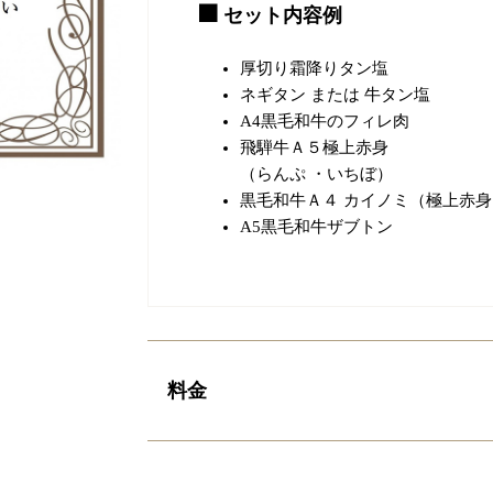
セット内容例
厚切り霜降りタン塩
ネギタン または 牛タン塩
A4黒毛和牛のフィレ肉
飛騨牛Ａ５極上赤身
（らんぷ ・いちぼ）
黒毛和牛Ａ４ カイノミ（極上赤身
A5黒毛和牛ザブトン
料金