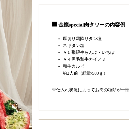
金龍special肉タワーの内容例
厚切り霜降りタン塩
ネギタン塩
Ａ５飛騨牛らんぷ・いちぼ
Ａ４黒毛和牛カイノミ
和牛カルビ
約2人前（総量/500ｇ）
※仕入れ状況によってお肉の種類が一